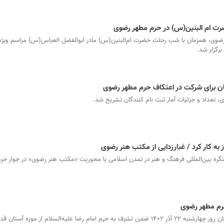
ضرت ام البنین(س) در حرم مطهر رضوی
 رضوی، همزمان با شب رحلت حضرت ام‌البنین(س) مادر ابوالفضل العباس(س) مراسم ویژه‌
، تعداد و جزئیات آمار ثبت نام کنندگان تشریح شد.
به کار کرد / غبارزدایی از مکتب هنر رضوی
ره بین‌المللی فرهنگ و هنر در تمدن اسلامی با محوریت «مکتب هنر رضوی» در جوار حر
رم مطهر رضوی
کامران خان تسوری، حکمران ایالت سند پاکستان روز چهارشنبه ۲۲ آذر ۱۴۰۲ ضمن تشرف به حرم امام رضا علیه‌السلام از م