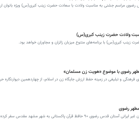
س رضوی مراسم جشنی به مناسبت ولادت با سعادت حضرت زینب کبری(س) ویژه بانوان ارد
ناسبت ولادت حضرت زینب کبری(س)
 زینب کبری(س) با برنامه‌های متنوع میزبان زائران و مجاوران خواهد بود.
 مطهر رضوی با موضوع «هویت زن مسلمان»
رهنگی و تبلیغی در زمینه حفظ ارزش جایگاه زن در اسلام، از چهاردهمین دیوارنگاره ح
با هماهنگی معاونت بین‌الملل و مدیریت زائران غیر ایرانی آستان قدس رضوی ۹۰ حافظ قرآن پاکستانی به شهر مشهد مقدس