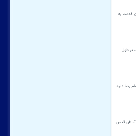
ا افتتاح رواق خردسال، این خدمت به
، در طول
ام رضا علیه
مد مروی، تولیت آستان قدس