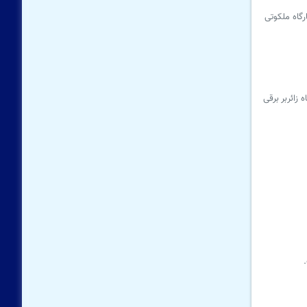
رگاه ملکوتی
 کم‌توان به بارگاه ملکوتی امام هشتم(ع)، دو هزار و ۵۰۰ صندلی چرخدار و ۷۰ دستگاه زائربر برقی