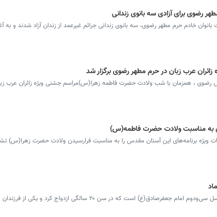
وان خادم حرم مطهر رضوی، سه بانوی زندانی جرائم غیرعمد از زندان آزاد شدند و به آ
ائران عرب زبان در حرم مطهر رضوی برگزار شد
دس رضوی ، همزمان با شب ولادت حضرت فاطمه زهرا(س)مراسم جشنی ویژه زائران عرب زبا
وی به مناسبت ولادت حضرت فاطمه(س)
ت ویژه برنامه‌های این آستان مقدس را به مناسبت فرارسیدن ولادت حضرت زهرا(س) تشر
اد
بانو خدیجه میردامادی نسل نهم میرداماد و نسل سی‌ودوم امام جعفرصادق(ع) است که در سن ۲۰ سالگی ازدواج کرد و