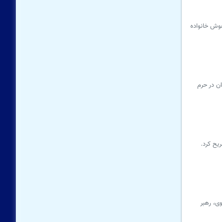
غوش خانواده
ن در حرم
یح کرد.
 یکی از فرزندان وی، رهبر