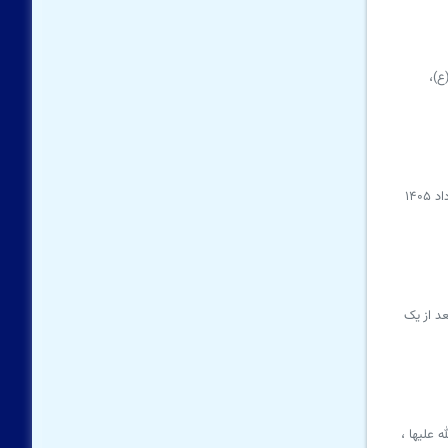
ع)،
کاروان خدام حرم امام رضا علیه‌السلام که جهت شرکت در مراسم اربعین حسینی به عتبات عالیات عراق سفر کرده‌اند، روز دوشنبه ۴ مرداد ۱۴۰۵
عد از یک
علیها ،