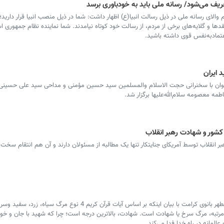
ریف می‌شود/ رسانه ملی باید به خودباوری برسد
والای رسانه‌ ملی در ذیل رسالت انبیا(ع) اظهار داشت: شما در ذیل منصب انبیا قرار دارید؛ 
قدها و گلایه‌های برخی از مردم، از رسالت خود کوتاه نیامدند. شما نماینده‌ نظام جمهوری ا
تمادبه‌نفس قوی داشته باشید.
 ایران
انوان با سخنرانی حجت الاسلام والمسلمین سید حسین مؤمنی و مداحی سید علی حسینی ن
ه معصومه سلام‌الله‌علیها برگزار شد.
 کشور و شهادت رهبر انقلاب
 انقلاب توسط آمریکای جنایتکار تنها یک مطالبه از مسئولان دارند و آن هم انتقام سخت از
سخنران محفل شرح آیات قران کریم در حرم مطهر بانوی کرامت با بیان اینکه بر اساس آیات قرآن کریم 4 نوع مرگ س
 مرتبه، مرگ سرخ یا شهادت است. شهادت، بالاترین درجه است؛ چرا که شهید با جان و خو
المانه در راه خدا فدا می‌کند.