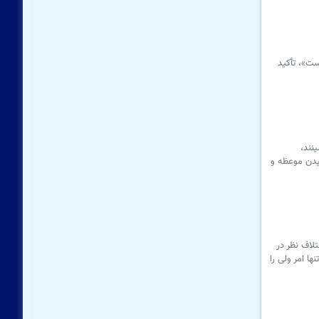
ست»، تأکید
نند،
یدن موعظه و
لاف نظر در
ا امر ولی را