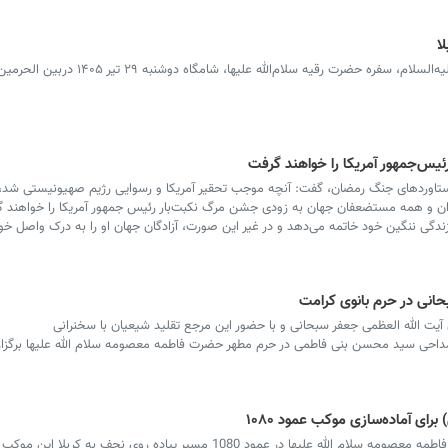
ا
همزمان با شب شهادت ریحانه امام حسین علیه‌السلام، سفره حضرت رقیه سلام‌ا
‌جمهور آمریکا را خواهند گرفت
دستاوردهای جنگ رمضان، گفت: آنچه موجب تحقیر آمریکا و رسوایی رژیم صهیونیستی شد، 
ران و همه مستضعفان جهان به زودی جشن مرگ نکبت‌بار رئیس جمهور آمریکا را خواهند گ
ندگی ننگین خود خاتمه می‌دهد و در غیر این صورت، آزادگان جهان او را به درک واصل خوا
حانی در حرم بانوی کرامت
آیت الله العظمی جعفر سبحانی و با حضور این مرجع تقلید شیعیان با سخنرانی
داحی سید محسن بنی فاطمی در حرم مطهر حضرت فاطمه معصومه سلام الله علیها برگزار
 آماده‌سازی موکب عمود ۱۰۸۰
گروه پیشتاز خادمان موکب حرم مطهر حضرت فاطمه معصومه سلام الله علیها در عمود 1080 مسیر پیاده روی نجف به کر