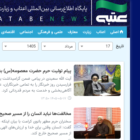
اصلی
اعتاب
زیارت
معارف
علمی و فرهنگی
اجتماعی
اقتصادی
تاریخ
17
مرداد
1405
پیام تولیت حرم حضرت معصومه(س) به م
آیت الله سعیدی در پیامی ضمن گرامیداشت یا
فرارسیدن روز خبرنگار را به تمامی خبرنگاران،
آگاهی‌بخشی و خدمت به مردم قدردانی کرد.
۱۴۰۵-۰۵-۱۷ ۱۳:۵۰
مخالفت‌ها نباید انسان را از مسیر صحیح
سخنران حرم مطهر بانوی کرامت با بیان اینکه
گفت: انسان وقتی برای خدا و ارزش‌های الهی 
از مسیر صحیح خارج کند.