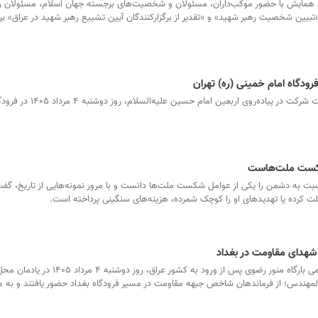
فت: این همایش با حضور موکب‌داران، مسئولان و شخصیت‌های برجسته جهان اسلام، مسئولان ر
تبیین شخصیت رهبر شهید» و «تقدیر از برگزارکنندگان آیین تشییع رهبر شهید در عراق» بر
ودگاه امام خمینی (ره) تهران
آیین بدرقه کاروان خدام حرم مطهر رضوی جهت شرکت در پیاده‌روی اربعین ام
شکست ملت‌هاست
ت به دشمن را یکی از عوامل شکست ملت‌ها دانست و با مرور نمونه‌هایی از تاریخ، گفت
ت کرده یا تهدیدهای او را کوچک شمرده، هزینه‌های سنگینی پرداخته است.
شهدای مقاومت در بغداد
در آستانه اربعین حسینی، کاروان خادمان اعزامی بارگاه منور رضوی پس از ورود به کشور 
مهندس؛ از فرماندهان شاخص جبهه مقاومت در مسیر فرودگاه بغداد حضور یافتند و به مق