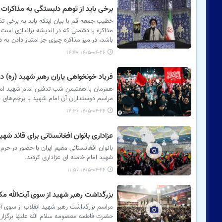
برخی باید از توهم دلبستگی به مذاکرات ب
خطیب جمعه قم با بیان اینکه باید به برخی تذک
مذاکره با دشمنی که در اندیشه براندازی است
باشد، در میز مذاکره چیزی جز امتیاز دادن به 
۱۴۰۵-۰۴-۲۶ ۱۴:۴۸
فریاد خونخواهی یاران رهبر شهید (ره) د
همزمان با هفتیمن شب تدفین امام شهید امت؛ 
مراسم دوستداران آن امام شهید با پرچم‌های س
۱۴۰۵-۰۴-۲۶ ۱۲:۳۰
عزاداری بانوان افغانستانی برای قائد شه
بانوان افغانستانی مقیم ایران با حضور در 
شهید امام خامنه ای عزاداری کردند.
۱۴۰۵-۰۴-۲۶ ۱۱:۵۰
بزرگداشت رهبر شهید از سوی آیت‌الله مک
مراسم بزرگداشت رهبر شهید انقلاب از سوی آیت
حضرت فاطمه معصومه سلام الله علیها برگزار