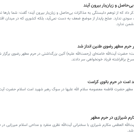
ی‌حاصل و زیان‌بار بیرون آیند
ر داد که از توهم دلبستگی به مذاکرات بی‌حاصل و زیان‌بار بیرون آیند؛ گفت: شما بارها ت
، سودی ندارد. صلح پایدار از موضع ضعف به دست نمی‌آید، بلکه کشوری که در میدان اقتد
دشمن ندارد.
ر حرم مطهر رضوی طنین انداز شد
حضرت آیت‌الله خامنه‌ای (رحمت‌الله علیه) آئین بزرگداشتی در حرم مطهر رضوی برگزار ش
رخ برافراشته فریاد خونخواهی سر دادند.
ید امت در حرم بانوی کرامت
حرم مطهر حضرت فاطمه معصومه سلام الله علیها در سوگ رهبر شهید امت اسلام حضرت آیت 
ارم شیرازی در حرم مطهر
‌الله العظمی مکارم شیرازی با سخنرانی آیت‌الله نظری منفرد و مداحی اسلام میرزایی در 
 شد.