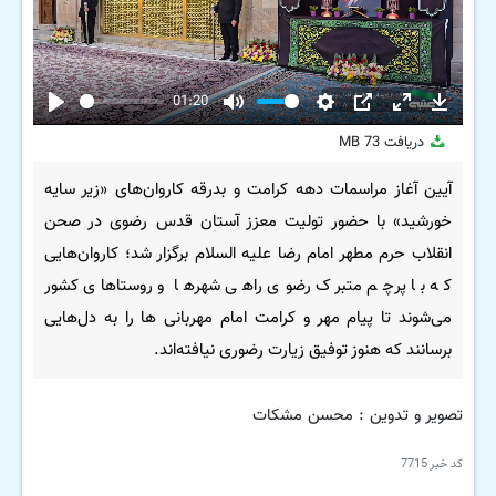
01:20
Play
Mute
Settings
PIP
Enter
Downloa
دریافت
73 MB
fullscreen
آیین آغاز مراسمات دهه کرامت و بدرقه کاروان‌های «زیر سایه
خورشید» با حضور تولیت معزز آستان قدس رضوی در صحن
انقلاب حرم مطهر امام رضا علیه السلام برگزار شد؛ کاروان‌هایی
که با پرچم متبرک رضوی راهی شهرها و روستاهای کشور
می‌شوند تا پیام مهر و کرامت امام مهربانی ها را به دل‌هایی
برسانند که هنوز توفیق زیارت رضوری نیافته‌اند.
تصویر و تدوین : محسن مشکات
کد خبر
7715