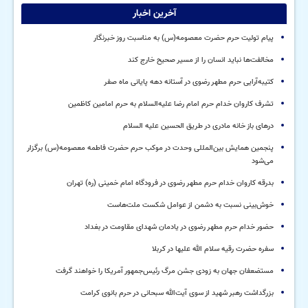
آخرین اخبار
پیام تولیت حرم حضرت معصومه(س) به مناسبت روز خبرنگار
مخالفت‌ها نباید انسان را از مسیر صحیح خارج کند
کتیبه‌آرایی حرم مطهر رضوی در آستانه دهه پایانی ماه صفر
تشرف کاروان خدام حرم امام رضا علیه‌السلام به حرم امامین کاظمین
درهای باز خانه مادری در طریق الحسین علیه السلام
پنجمین همایش بین‌المللی وحدت در موکب حرم حضرت فاطمه معصومه(س) برگزار
می‌شود
بدرقه کاروان خدام حرم مطهر رضوی در فرودگاه امام خمینی (ره) تهران
خوش‌بینی نسبت به دشمن از عوامل شکست ملت‌هاست
حضور خدام حرم مطهر رضوی در یادمان شهدای مقاومت در بغداد
سفره حضرت رقیه سلام الله علیها در کربلا
مستضعفان جهان به زودی جشن مرگ رئیس‌جمهور آمریکا را خواهند گرفت
بزرگداشت رهبر شهید از سوی آیت‌الله سبحانی در حرم بانوی کرامت