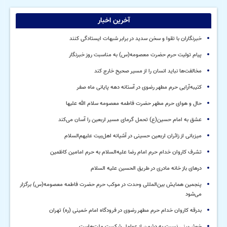
آخرین اخبار
خبرنگاران با تقوا و سخن سدید در برابر شبهات ایستادگی کنند
پیام تولیت حرم حضرت معصومه(س) به مناسبت روز خبرنگار
مخالفت‌ها نباید انسان را از مسیر صحیح خارج کند
کتیبه‌آرایی حرم مطهر رضوی در آستانه دهه پایانی ماه صفر
حال و هوای حرم مطهر حضرت فاطمه معصومه سلام الله علیها
عشق به امام حسین(ع) تحمل گرمای مسیر اربعین را آسان می‌کند
میزبانی از زائران اربعین حسینی در آشیانه اهل‌بیت علیهم‌السلام
تشرف کاروان خدام حرم امام رضا علیه‌السلام به حرم امامین کاظمین
درهای باز خانه مادری در طریق الحسین علیه السلام
پنجمین همایش بین‌المللی وحدت در موکب حرم حضرت فاطمه معصومه(س) برگزار
می‌شود
بدرقه کاروان خدام حرم مطهر رضوی در فرودگاه امام خمینی (ره) تهران
خوش‌بینی نسبت به دشمن از عوامل شکست ملت‌هاست