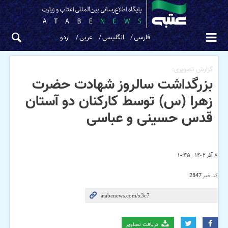
فارسی
انگلیسی
عربی
اردو
گزارش تصویری:
بزرگداشت سالروز شهادت حضرت
زهرا (س) توسط کارکنان دو آستان
قدس حسینی و عباسی
۸ آذر ۱۴۰۲ - ۱۰:۴۵
کد خبر
2847
دریافت تصاویر