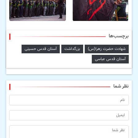
برچسب‌ها
شهادت حضرت زهرا(س)
بزرگداشت
آستان قدس حسینی
آستان قدس عباسی
نظر شما