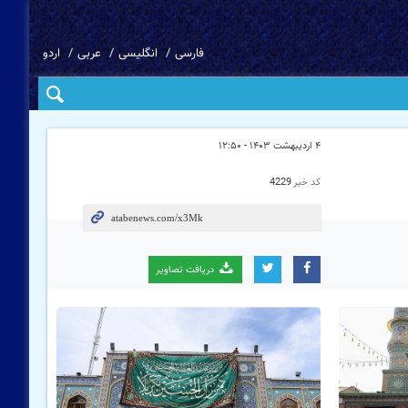
فارسی
انگلیسی
عربی
اردو
۴ اردیبهشت ۱۴۰۳ - ۱۲:۵۰
کد خبر
4229
دریافت تصاویر