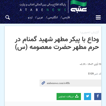
فارسی
انگلیسی
عربی
اردو
گزارش تصویری؛
وداع با پیکر مطهر شهید گمنام در
حرم مطهر حضرت معصومه (س)
۲۶ آبان ۱۴۰۳ - ۰۸:۴۱
کد خبر
5109
دریافت تصاویر