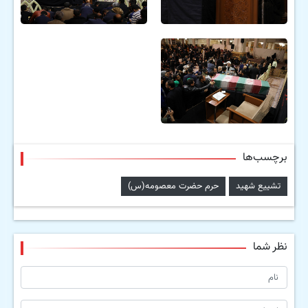
برچسب‌ها
تشییع شهید
حرم حضرت معصومه(س)
نظر شما