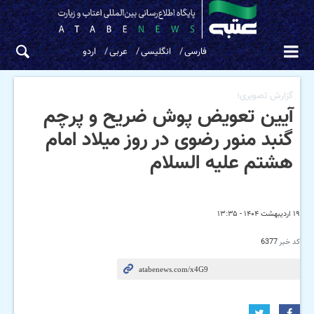
فارسی
انگلیسی
عربی
اردو
گزارش تصویری؛
آیین تعویض پوش ضریح و پرچم
گنبد منور رضوی در روز میلاد امام
هشتم علیه السلام
۱۹ اردیبهشت ۱۴۰۴ - ۱۳:۳۵
کد خبر
6377