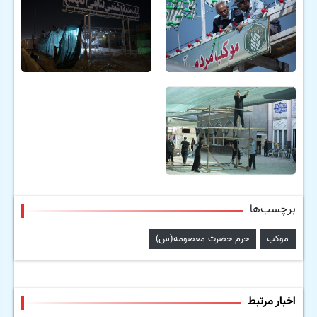
برچسب‌ها
موکب
حرم حضرت معصومه(س)
اخبار مرتبط