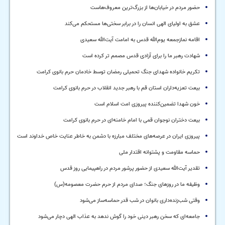
حضور مردم در خیابان‌ها از بزرگ‌ترین معروف‌هاست
عشق به اولیای الهی انسان را در برابر سختی‌ها مستحکم می‌کند
اقامه نمازجمعه یوم‌الله قدس به امامت آیت‌الله سعیدی
شهادت رهبر ما را برای آزادی قدس مصمم تر کرده است
تکریم خانواده شهدای جنگ تحمیلی رمضان توسط خادمان حرم بانوی کرامت
بیعت تعزیه‌داران استان قم با رهبر جدید انقلاب در حرم بانوی کرامت
خون شهدا تضمین‌کننده پیروزی امت اسلام است
بیعت دختران نوجوان قمی با امام خامنه‌ای در حرم بانوی کرامت
پیروزی ایران در عرصه‌های مختلف مبارزه با دشمن به خاطر عنایت خاص خداوند است
حماسه مقاومت و پشتوانه اقتدار ملی
تقدیر آیت‌الله سعیدی از حضور پرشور مردم در راهپیمایی روز قدس
وظیفه ما در روزهای جنگ؛ صدای مردم از حرم حضرت معصومه(س)
وقتی شب‌زنده‌داری بانوان در شب‌ قدر حماسه‌ساز می‌شود
جامعه‌ای که سخن رهبر دینی خود را گوش ندهد به عذاب الهی دچار می‌شود