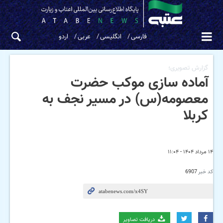
فارسی
انگلیسی
عربی
اردو
گزارش تصویری؛
آماده سازی موکب حضرت
معصومه(س) در مسیر نجف به
کربلا
۱۴ مرداد ۱۴۰۴ - ۱۱:۰۴
کد خبر
6907
دریافت تصاویر