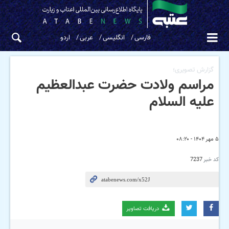
فارسی
انگلیسی
عربی
اردو
گزارش تصویری؛
مراسم ولادت حضرت عبدالعظیم
علیه السلام
۵ مهر ۱۴۰۴ - ۰۸:۲۰
کد خبر
7237
دریافت تصاویر