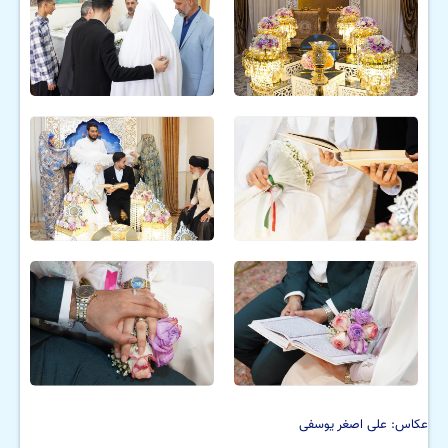
عکاس: علی اصغر یوسفی