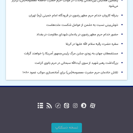
پنجمین همایش بین‌المللی وحدت در موکب حرم حضرت فاطمه معصومه(س) برگزار
می‌شود
بدرقه کاروان خدام حرم مطهر رضوی در فرودگاه امام خمینی (ره) تهران
خوش‌بینی نسبت به دشمن از عوامل شکست ملت‌هاست
حضور خدام حرم مطهر رضوی در یادمان شهدای مقاومت در بغداد
سفره حضرت رقیه سلام الله علیها در کربلا
مستضعفان جهان به زودی جشن مرگ رئیس‌جمهور آمریکا را خواهند گرفت
بزرگداشت رهبر شهید از سوی آیت‌الله سبحانی در حرم بانوی کرامت
تلاش خادمان حرم حضرت معصومه(س) برای آماده‌سازی موکب عمود ۱۰۸۰
نسخه دسکتاپ