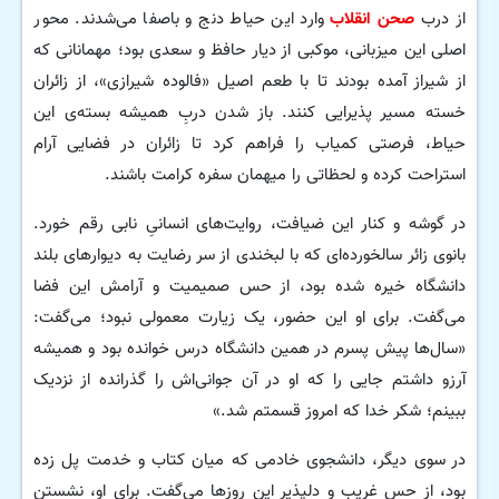
از درب
صحن انقلاب
وارد این حیاط دنج و باصفا می‌شدند. محور
اصلی این میزبانی، موکبی از دیار حافظ و سعدی بود؛ مهمانانی که
از شیراز آمده بودند تا با طعم اصیل «فالوده شیرازی»، از زائران
خسته مسیر پذیرایی کنند. باز شدن دربِ همیشه بسته‌ی این
حیاط، فرصتی کمیاب را فراهم کرد تا زائران در فضایی آرام
استراحت کرده و لحظاتی را میهمان سفره کرامت باشند.
در گوشه و کنار این ضیافت، روایت‌های انسانیِ نابی رقم خورد.
بانوی زائر سالخورده‌ای که با لبخندی از سر رضایت به دیوارهای بلند
دانشگاه خیره شده بود، از حس صمیمیت و آرامش این فضا
می‌گفت. برای او این حضور، یک زیارت معمولی نبود؛ می‌گفت:
«سال‌ها پیش پسرم در همین دانشگاه درس خوانده بود و همیشه
آرزو داشتم جایی را که او در آن جوانی‌اش را گذرانده از نزدیک
ببینم؛ شکر خدا که امروز قسمتم شد.»
در سوی دیگر، دانشجوی خادمی که میان کتاب و خدمت پل زده
بود، از حس غریب و دلپذیر این روزها می‌گفت. برای او، نشستن