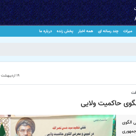
میراث
چند رسانه ای
همه اخبار
پخش زنده
درباره ما
۱۹ اردیبهشت ۱۴۰۵ - ۱۴:۵۴
فت
گوی حاکمیت ولایی
 الگوی
جمهوری