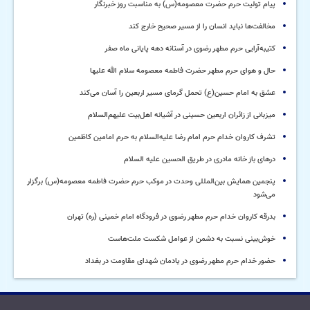
پیام تولیت حرم حضرت معصومه(س) به مناسبت روز خبرنگار
مخالفت‌ها نباید انسان را از مسیر صحیح خارج کند
کتیبه‌آرایی حرم مطهر رضوی در آستانه دهه پایانی ماه صفر
حال و هوای حرم مطهر حضرت فاطمه معصومه سلام الله علیها
عشق به امام حسین(ع) تحمل گرمای مسیر اربعین را آسان می‌کند
میزبانی از زائران اربعین حسینی در آشیانه اهل‌بیت علیهم‌السلام
تشرف کاروان خدام حرم امام رضا علیه‌السلام به حرم امامین کاظمین
درهای باز خانه مادری در طریق الحسین علیه السلام
پنجمین همایش بین‌المللی وحدت در موکب حرم حضرت فاطمه معصومه(س) برگزار
می‌شود
بدرقه کاروان خدام حرم مطهر رضوی در فرودگاه امام خمینی (ره) تهران
خوش‌بینی نسبت به دشمن از عوامل شکست ملت‌هاست
حضور خدام حرم مطهر رضوی در یادمان شهدای مقاومت در بغداد