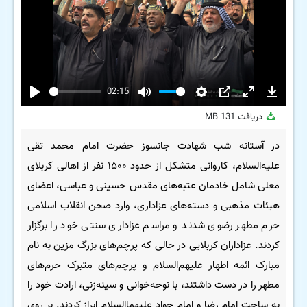
02:15
Play
Mute
Settings
PIP
Enter
Downloa
دریافت
131 MB
fullscreen
در آستانه شب شهادت جانسوز حضرت امام محمد تقی
علیه‌السلام، کاروانی متشکل از حدود ۱۵۰۰ نفر از اهالی کربلای
معلی شامل خادمان عتبه‌های مقدس حسینی و عباسی، اعضای
هیئات مذهبی و دسته‌های عزاداری، وارد صحن انقلاب اسلامی
حرم مطهر رضوی شدند و مراسم عزاداری سنتی خود را برگزار
کردند. عزاداران کربلایی در حالی که پرچم‌های بزرگ مزین به نام
مبارک ائمه اطهار علیهم‌السلام و پرچم‌های متبرک حرم‌های
مطهر را در دست داشتند، با نوحه‌خوانی و سینه‌زنی، ارادت خود را
به ساحت امام رضا و امام جواد علیهماالسلام ابراز کردند. بر روی