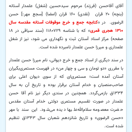
آقای آقاحسن (فرزند) مرحوم سیدحسین (شغل) علمدار آستانه
(بنچه) ۲۰ قران (نقدی) ۱۶۰ قران (امضا) [سجع مهر:] حسن
الرضوی. در «
کتابچه جمع و خرج موقوفات آستانه مقدسه سال
۱۳۱۰ هجری قمری
» که با شناسه ۱۱۸۰۷۲۹ (سند سیاقی در ۱۸
صفحه) مرکز اسناد آستان ثبت و نگهداری می شود، نیز از شغل
علمداری و میرزا حسن علمدار نامبرده شده است.
در سند دیگری از اسناد جمع و خرج دیوانی، نام میرزا حسن
علمدار
با مقرری «دو تومان و سی و چهار من» در فهرست مستمری‌بگیران
آستان آمده است؛ مستمری‌ای که از سوی دیوان اعلی برای
صاحب‌منصبان و خدام آستان برقرار بوده و تاریخ آن به سال
۱۳۳۴ق بازمی‌گردد. همچنین در سندی دیگر نیز نام آقا حسن
علمدار در صورت تقسیم مستمری دولتی خدام آستان مقدس
حضرت معصومه سلام‌الله‌علیها دیده می‌شود. این سند با مهر
«حسن الرضوی» و تاریخ شانزدهم شعبان سال ۱۳۴۳ق تنظیم
شده است.