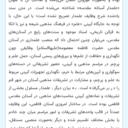
بوده و به‌صورت موروثی انتقال می‌یافته و صاحب آن با عنوان
«علمدار آستانه مقدسه» شناخته می‌شده است. در متن سند
یادشده شرح وظایف علمدار تصریح نشده است؛ با این حال، با
توجه به جایگاه آیینی «علم» در فرهنگ مذهبی شیعه و نیز با اتکا
به قرائن تاریخی، اسناد موجود و سنت‌های رایج در آستان‌های
مقدس، می‌توان چنین احتمال داد که منصب علمداری در آستان
مقدس حضرت فاطمه معصومه(علیهاالسلام) وظایفی چون
نگهداری و حفاظت از علم‌ها و بیرق‌های رسمی آستان، حمل علم و
پرچم در مراسم مذهبی و آیینی، حضور تشریفاتی در دسته‌های
سوگواری و آیین‌های مرتبط با حرم، نگهداری تجهیزات آیینی مربوط
به علم و پرچم، و مشارکت در تشریفات مذهبی آستان در شهر قم
را در بر می‌گرفته است. به بیان دیگر، علمدار مسئول بخشی از
تشریفات و نمادهای آیینی مناسبت‌های مذهبی در آستان مقدس
فاطمی بوده است. در ساختار امروزی آستان فاطمی، این وظایف
عمدتاً در قالب واحدهای تشریفات و امور مراسم میان چند خادم
یا بخش مختلف تقسیم شده و دیگر به‌صورت منصبی مستقل،