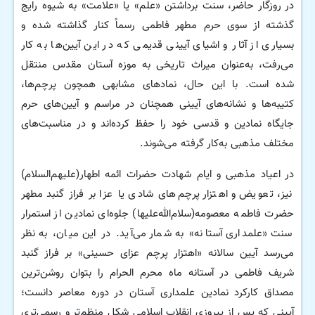
در روزگار حاضر، سنت برداشتن «علم» یا «علامت» به شیوه رایج
گذشته از سوی حرم مطهر فاطمی رسماً کنار گذاشته شده و
بسیاری از آثار و اشیای آیینی قدیمی که در این آیین‌ها به کار
می‌رفت، به‌عنوان میراث تاریخی به موزه آستان مقدس منتقل
شده است. با این حال، نمادهای مشابهی همچون پرچم‌ها،
کتیبه‌ها و نشانه‌های آیینی همچنان در مراسم و آیین‌های حرم
جایگاه نمادین و قدسی خود را حفظ کرده‌اند و در مناسبت‌های
مختلف مذهبی به‌کار گرفته می‌شوند.
در اعیاد مذهبی و ایام شهادت حضرات ائمه اطهار(علیهم‌السلام)
نیز، تعویض و اهتزار پرچم‌های شادی یا عزا بر فراز گنبد مطهر
حضرت فاطمه معصومه(سلام‌الله‌علیها) جلوه‌ای نمادین از استمرار
سنت «علمداری آستانه» به شمار می‌آید. در این میان، به نظر
می‌رسد آیین سالانه «اهتزار پرچم عزای حسینی» بر فراز گنبد
شریف فاطمی در آستانه ماه محرم الحرام را بتوان روشن‌ترین
مصداق کارکرد نمادین علمداری آستان در دوره معاصر دانست؛
آیینی که پس از پیروزی انقلاب اسلامی شکل منظم‌تر و رسمی‌تری