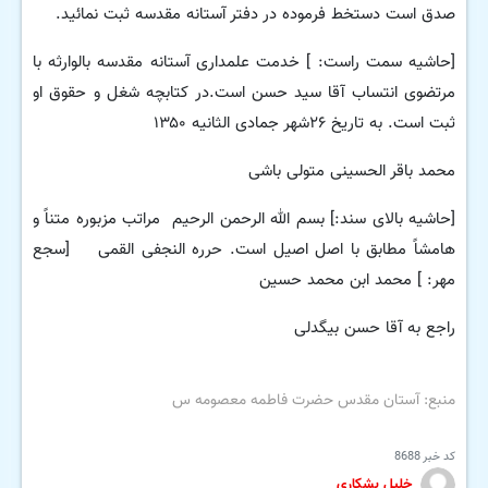
صدق است دستخط فرموده در دفتر آستانه مقدسه ثبت نمائید.
[حاشیه سمت راست: ] خدمت علمداری آستانه مقدسه بالوارثه با
مرتضوی انتساب آقا سید حسن است.در کتابچه شغل و حقوق او
ثبت است. به تاریخ ۲۶شهر جمادی الثانیه ۱۳۵۰
محمد باقر الحسینی متولی باشی
[حاشیه بالای سند:] بسم الله الرحمن الرحیم مراتب مزبوره متناً و
هامشاً مطابق با اصل اصیل است. حرره النجفی القمی [سجع
مهر: ] محمد ابن محمد حسین
راجع به آقا حسن بیگدلی
منبع: آستان مقدس حضرت فاطمه معصومه س
کد خبر
8688
خلیل بشکاری