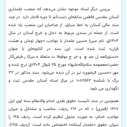
بررسی دیگر اسناد موجود نشان می‌دهد که منصب علمداری
آستان مقدس فاطمی سابقه‌ای دست‌کم تا دوره قاجار دارد. در چند
سند مالی آستان به خط سیاق، از صاحبان این منصب یاد شده
است. از جمله در سندی مربوط به دخل و خرج آستان در سال
۱۳۰۴ق، نام میرزا حسین علمدار با مواجب «چهار تومان و هشت
قران» ثبت شده است. این سند در کتابچه‌ای با عنوان
«دستورالعمل جمع و خرج موقوفات متعلقه سرکار فیض‌آثار
حضرت‌معصومه سلام‌الله‌علیها» مورخ ۲۵ شوال ۱۳۰۴ق درج شده و
مهر «حسین الرضوی» نیز در آن دیده می‌شود. سند مذکور در ۳۲
برگ با شناسه ۱۰۸۲۵۶۲ در مرکز اسناد آستان مقدس ثبت و
نگهداری می شود.
همچنین در سند «لیست حقوق نقدی خدام والامقام سنه لوی ئیل
۱۳۰۷ (قمری) » که در ۲۱۶ ردیف، مناصب و مشاغل و میزان
مواجب خدام، به صورت جدول تنظیم کرده است. ردیف ۱۹۵ را
میزان حقوق «علمدار آستانه» اختصاص داده است: (ردیف ۱۹۵):